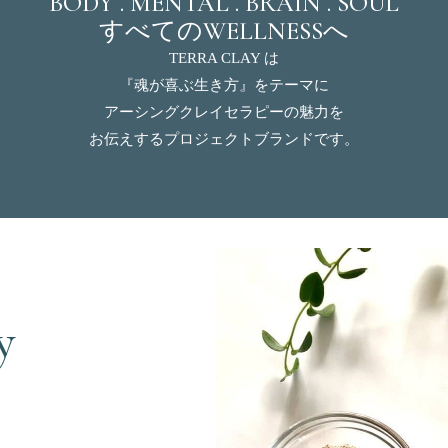
BODY . MENTAL . BRAIN . SOUL
すべてのWELLNESSへ
TERRA CLAY は
『魂が喜ぶ生き方』をテーマに
アーシングクレイセラピーの魅力を
​お伝えするプロジェクトブランドです。
y