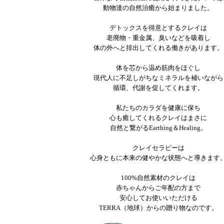
動物達の自然治癒から始まりました。
デトックスを得意とするクレイは
老廃物・重金属、臭いなどを吸着し
体の外へと排出してくれる働きがあります。
体を芯から温め筋肉をほぐし
現代人に不足しがちなミネラルを補いながら
循環、代謝を促してくれます。
私たちのカラダを健康に保ち
心も癒してくれるクレイはまさに
自然と繋がるEarthing＆Healing。
クレイセラピーは
心身ともに本来の健やかな状態へと導きます
100%自然素材のクレイは
赤ちゃんからご年配の方まで
安心してお使いいただける
TERRA（地球）からの贈り物なのです。